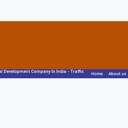
मुस्तैद
al Development Company In India
-
Traffic
Home
About us