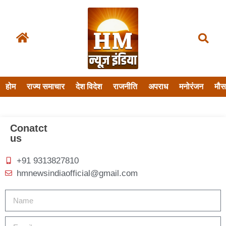
होम
राज्य समाचार
देश विदेश
राजनीति
अपराध
मनोरंजन
मौ
Conatct
us
+91 9313827810
hmnewsindiaofficial@gmail.com