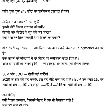
आरएलएम (उपेन्द्र कुशवाहा) — 6 सीटें
यानि कुल कुल 243 सीटों का समीकरण फ़ाइनल हो गया
लेकिन सवाल अब भी रह गए हैं
इतनी सीटें चिराग पासवान को क्यों?
बीजेपी और जेडीयू ने खुद को क्यों काटा?
क्या ये राजनीतिक मजबूरी है या दिल्ली का दबाव?
और सबसे बड़ा सवाल — क्या चिराग पासवान वाकई बिहार का Kingmaker बन गए
हैं?
एक आदमी की मौजूदगी ने पूरे बिहार का समीकरण बदल दिया है।
आज हम उसी का जवाब ढूंढेंगे — हर आंकड़ा, हर चाल, पूरा हिसाब-किताब।
BJP और JDU — दोनों बड़ी पार्टियां
2020 की हार को याद करके, इस बार सीटें कम कर दी हैं। BJP उस वक्त 110 पर
लड़ी थी अब → 101,पर लड़ेगी ,,,,JDU ,,,,115 पर लड़ी थी अब → 101
अब सोचिए
क्यों चिराग पासवान, जिनकी बिहार में एक भी विधायक नहीं है,
उन्हें 29 सीटें दी गई?