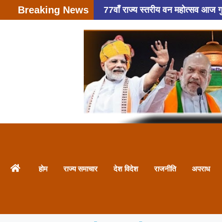
Breaking News
77वाँ राज्य स्तरीय वन महोत्सव आज गुरुग
हादसा: अतीक अहमद के बेटे अबान अहमद
फैसला
4,000 की रिश्वत लेते हु
फायरिंग ,6 बदमाशों ने की वारदात
होम
राज्य समाचार
देश विदेश
राजनीति
अपराध