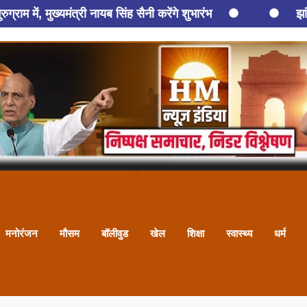
्राम में, मुख्यमंत्री नायब सिंह सैनी करेंगे शुभारंभ
झा
 समेत तीन की मौत
तरुण तेजपाल को कितनी होगी सजा? 2:30 ब
ए कोसली में रंगे हाथों दबोचा गया पटवारी पुनीत कुमार
हिसार में
मनोरंजन
मौसम
बॉलीवुड
खेल
शिक्षा
स्वास्थ्य
धर्म