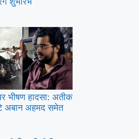
ंगे शुभारंभ
े पर भीषण हादसा: अतीक
टे अबान अहमद समेत