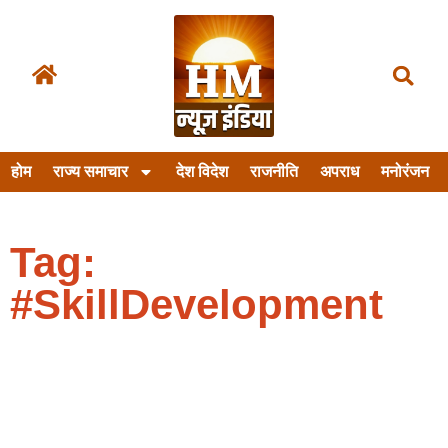
होम
राज्य समाचार
देश विदेश
राजनीति
अपराध
मनोरंजन
Tag:
#SkillDevelopment