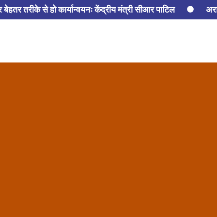
हतर तरीके से हो कार्यान्वयनः केंद्रीय मंत्री सीआर पाटिल
अरा
नी
सुरक्षा एवं गुणवत्ता के सर्वोच्च मानकों को बनाए रखते हुए उद
रिश के मौसम में बिजली हादसों से बचाव को लेकर डीएचबीवीएन की विशेष 
ंड सरकार समेत सभी सरकारों को दी सलाह
गुरुग्राम में मूसलाधार बा
गों से की सहयोग की अपील