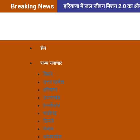
Breaking News
हरियाणा में जल जीवन मिशन 2.0 का और बे
हम सबकी सामूहिक जिम्मेदारी: नायब सिंह सै
डूइंग बिज़नेस’ को मिलेगा बढ़ावा
बा
विवाद: राहुल गांधी ने तोड़ी चुप्पी, झारख
होम
संभालने के लिए सड़कों पर उतरी पुलिस, लो
राज्य समाचार
बिहार
उत्तर प्रदेश
हरियाणा
उत्तराखंड
एनसीआर
चंडीगढ़
दिल्ली
पंजाब
आंधप्रदेश