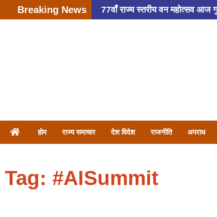
Breaking News
77वाँ राज्य स्तरीय वन महोत्सव आज गुरुग
हादसा: अतीक अहमद के बेटे अबान अहमद
फैसला
4,000 की रिश्वत लेते हु
फायरिंग ,6 बदमाशों ने की वारदात
होम
राज्य समाचार
देश विदेश
राजनीति
अपराध
Tag: #AISummit