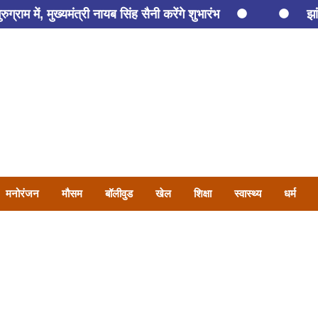
्राम में, मुख्यमंत्री नायब सिंह सैनी करेंगे शुभारंभ
झा
 समेत तीन की मौत
तरुण तेजपाल को कितनी होगी सजा? 2:30 ब
ए कोसली में रंगे हाथों दबोचा गया पटवारी पुनीत कुमार
हिसार में
मनोरंजन
मौसम
बॉलीवुड
खेल
शिक्षा
स्वास्थ्य
धर्म