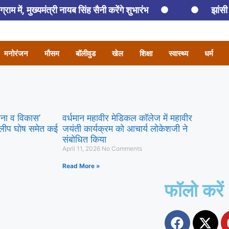
ाम में, मुख्यमंत्री नायब सिंह सैनी करेंगे शुभारंभ
झांसी
न की मौत
तरुण तेजपाल को कितनी होगी सजा? 2:30 बजे कोर्ट स
 हाथों दबोचा गया पटवारी पुनीत कुमार
हिसार में कांवड़ियों की भीड़
मनोरंजन
मौसम
बॉलीवुड
खेल
शिक्षा
स्वास्थ्य
धर्म
ावना व विकास’
वर्धमान महावीर मेडिकल कॉलेज में महावीर
ी दिलीप घोष समेत कई
जयंती कार्यक्रम को आचार्य लोकेशजी ने
संबोधित किया
April 11, 2026
No Comments
Read More »
फॉलो करें