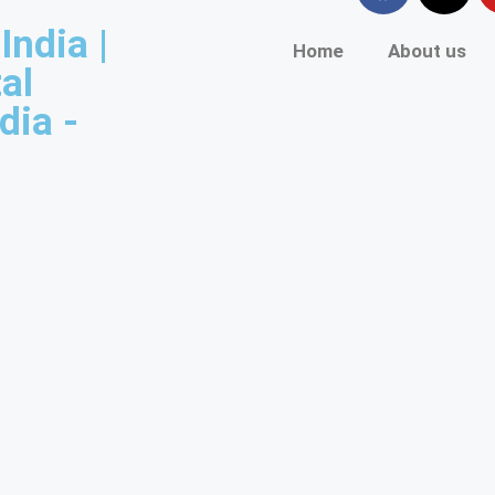
ndia |
Home
About us
al
ndia
-