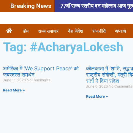
Breaking News
77वाँ राज्य स्तरीय वन महोत्सव आज गुरुग्र
अतीक अहमद के बेटे अबान अहमद समेत ती
4,000 की रिश्वत लेते हुए कोसली में रंगे
होम
राज्य समाचार
देश विदेश
राजनीति
अपराध
की वारदात
Tag: #AcharyaLokesh
अमेरिका में ‘We Support Peace’ को
कोलकाता में ‘शांति, सद्भ
जबरदस्त समर्थन
राष्ट्रीय संगोष्ठी, मंत्र
June 11, 2026
No Comments
संतों ने दिया संदेश
June 6, 2026
No Comments
Read More »
Read More »