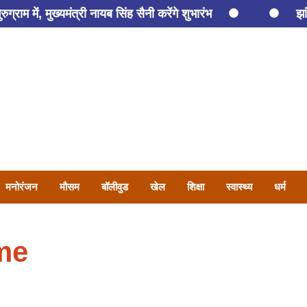
्राम में, मुख्यमंत्री नायब सिंह सैनी करेंगे शुभारंभ
झा
 समेत तीन की मौत
तरुण तेजपाल को कितनी होगी सजा? 2:30 ब
ए कोसली में रंगे हाथों दबोचा गया पटवारी पुनीत कुमार
हिसार में
मनोरंजन
मौसम
बॉलीवुड
खेल
शिक्षा
स्वास्थ्य
धर्म
me