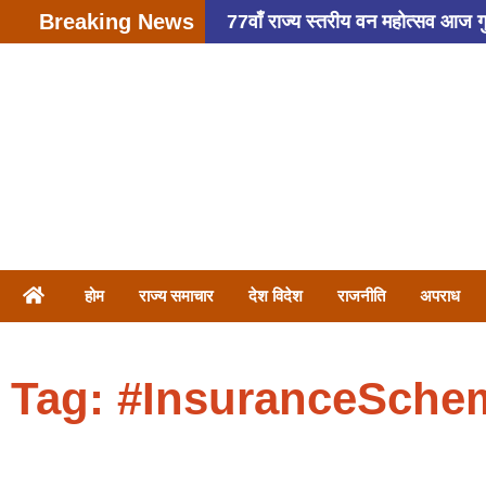
Breaking News
77वाँ राज्य स्तरीय वन महोत्सव आज गुरुग
हादसा: अतीक अहमद के बेटे अबान अहमद
फैसला
4,000 की रिश्वत लेते हु
फायरिंग ,6 बदमाशों ने की वारदात
होम
राज्य समाचार
देश विदेश
राजनीति
अपराध
Tag: #InsuranceSche