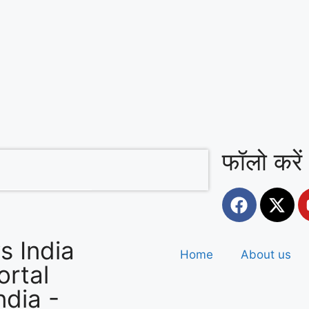
वन महोत्सव, ‘एक पेड़
फॉलो करें
 India
Home
About us
rtal
ndia
-