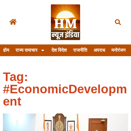
होम
राज्य समाचार
देश विदेश
राजनीति
अपराध
मनोरंजन
Tag:
#EconomicDevelopm
ent