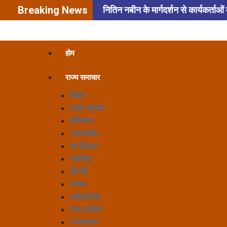
Breaking News
नितिन नबीन के मार्गदर्शन से कार्यकर्ताओं म
सभी 90 विधानसभा क्षेत्रों में होंगे वन महोत्स
अब कांग्रेस नेता ने दिया जवाब
हर
होम
पाटिल
अरावली की हरियाली बचाना
राज्य समाचार
बिहार
उत्तर प्रदेश
हरियाणा
उत्तराखंड
एनसीआर
चंडीगढ़
दिल्ली
पंजाब
आंधप्रदेश
मध्य प्रदेश
राजस्थान