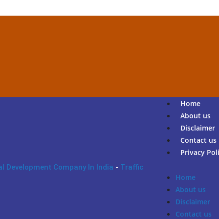
Home
About us
Disclaimer
Contact us
Privacy Pol
al Development Company In India
-
Traffic
Home
About us
Disclaimer
Contact us