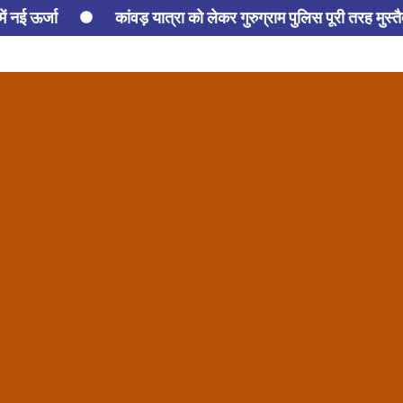
ें नई ऊर्जा
कांवड़ यात्रा को लेकर गुरुग्राम पुलिस पूरी तरह मुस्त
व, ‘एक पेड़ माँ के नाम’
राहुल गांधी के महिला अधिकार वाले वीडियो
ियाणा में जल जीवन मिशन 2.0 का और बेहतर तरीके से हो कार्यान्वयनः केंद्
 हम सबकी सामूहिक जिम्मेदारी: नायब सिंह सैनी