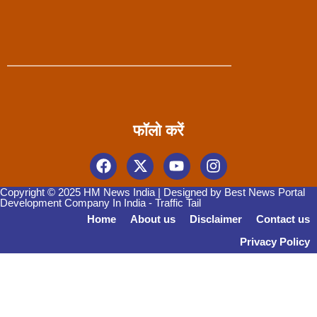
फॉलो करें
Copyright © 2025 HM News India | Designed by
Best News Portal
Development Company In India
-
Traffic Tail
Home
About us
Disclaimer
Contact us
Privacy Policy