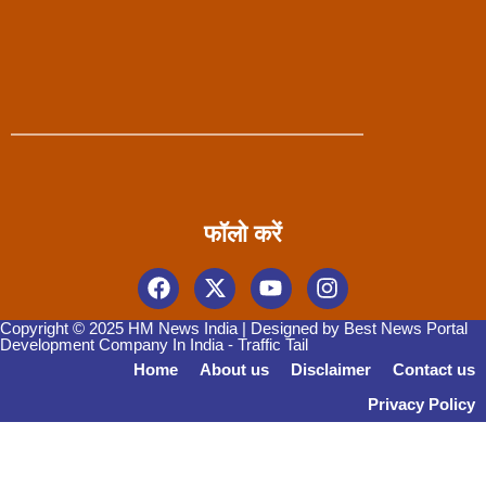
फॉलो करें
Copyright © 2025 HM News India | Designed by
Best News Portal
Development Company In India
-
Traffic Tail
Home
About us
Disclaimer
Contact us
Privacy Policy