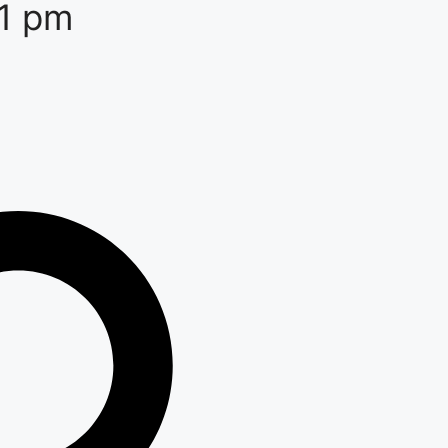
41 pm