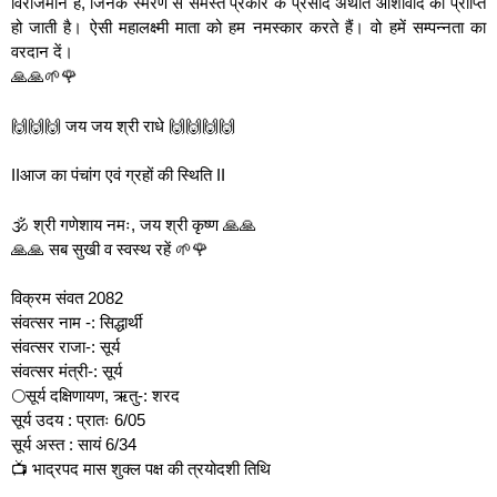
विराजमान हैं, जिनके स्मरण से समस्त प्रकार के प्रसाद अर्थात आशीर्वाद की प्राप्ति
हो जाती है। ऐसी महालक्ष्मी माता को हम नमस्कार करते हैं। वो हमें सम्पन्नता का
वरदान दें।
🙏🙏🌱🌹
🙌🙌🙌 जय जय श्री राधे 🙌🙌🙌🙌
IIआज का पंचांग एवं ग्रहों की स्थिति II
🕉 श्री गणेशाय नमः, जय श्री कृष्ण 🙏🙏
🙏🙏 सब सुखी व स्वस्थ रहें 🌱🌹
विक्रम संवत 2082
संवत्सर नाम -: सिद्धार्थी
संवत्सर राजा-: सूर्य
संवत्सर मंत्री-: सूर्य
🌕सूर्य दक्षिणायण, ऋतु-: शरद
सूर्य उदय : प्रातः 6/05
सूर्य अस्त : सायं 6/34
📺 भाद्रपद मास शुक्ल पक्ष की त्रयोदशी तिथि