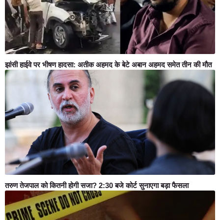
झांसी हाईवे पर भीषण हादसा: अतीक अहमद के बेटे अबान अहमद समेत तीन की मौत
तरुण तेजपाल को कितनी होगी सजा? 2:30 बजे कोर्ट सुनाएगा बड़ा फैसला