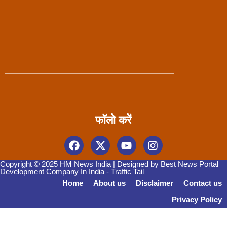
फॉलो करें
Copyright © 2025 HM News India | Designed by
Best News Portal
Development Company In India
-
Traffic Tail
Home
About us
Disclaimer
Contact us
Privacy Policy