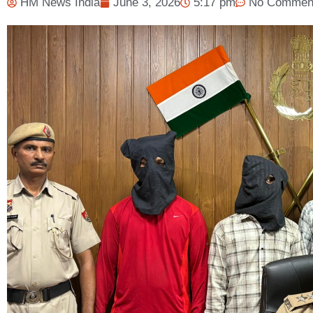
HM News India
June 3, 2026
5:17 pm
No Commen