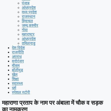
पंजाब
आंधप्रदेश
मध्य प्रदेश
राजस्थान
हिमाचल
जम्मू कश्मीर
गोवा
महाराष्ट्र
आंधप्रदेश
तमिलनाडु
देश विदेश
राजनीति
अपराध
मनोरंजन
मौसम
बॉलीवुड
खेल
शिक्षा
स्वास्थ्य
धर्म
स्पेशल स्टोरी
महाराणा प्रताप के नाम पर अंबाला में चौक व सड़क
का नामकरण