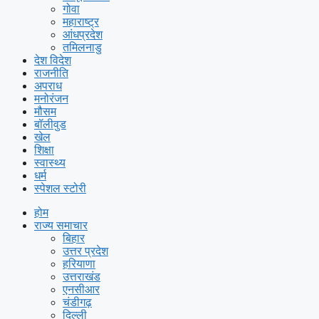
गोवा
महाराष्ट्र
आंधप्रदेश
तमिलनाडु
देश विदेश
राजनीति
अपराध
मनोरंजन
मौसम
बॉलीवुड
खेल
शिक्षा
स्वास्थ्य
धर्म
स्पेशल स्टोरी
होम
राज्य समाचार
बिहार
उत्तर प्रदेश
हरियाणा
उत्तराखंड
एनसीआर
चंडीगढ़
दिल्ली