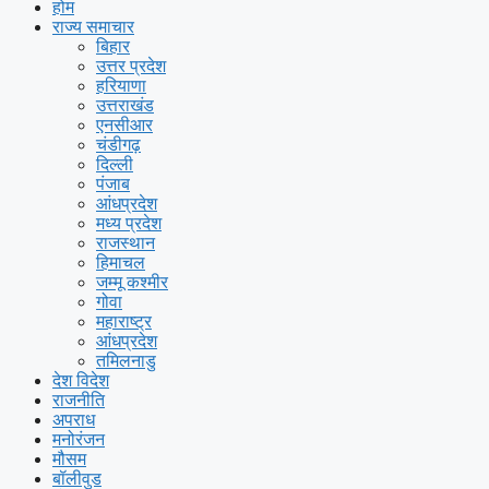
होम
राज्य समाचार
बिहार
उत्तर प्रदेश
हरियाणा
उत्तराखंड
एनसीआर
चंडीगढ़
दिल्ली
पंजाब
आंधप्रदेश
मध्य प्रदेश
राजस्थान
हिमाचल
जम्मू कश्मीर
गोवा
महाराष्ट्र
आंधप्रदेश
तमिलनाडु
देश विदेश
राजनीति
अपराध
मनोरंजन
मौसम
बॉलीवुड