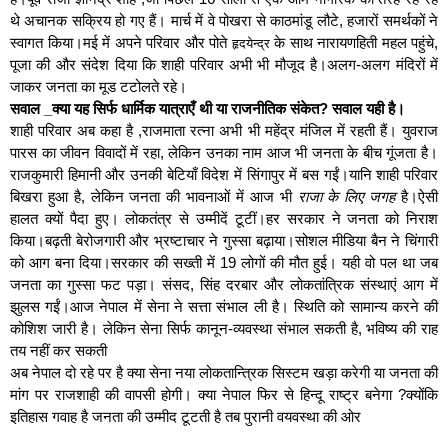
थे अचानक सक्रिय हो गए हैं। मार्च में वे पोखरा से काठमांडू लौटे, हजारों समर्थकों ने
स्वागत किया।मई में अपने परिवार और पोते
के साथ नारायणहिती महल पहुंचे,
हृदयेन्द्र
पूजा की और संदेश दिया कि शाही परिवार अभी भी मौजूद है।अलग-अलग मंदिरों में
जाकर जनता का मूड टटोलते रहे।
सवाल _क्या यह सिर्फ धार्मिक यात्राएँ थी या राजनीतिक संकेत? सवाल यही है।
शाही परिवार अब कहा है ,राजमाता रत्ना अभी भी महेंद्र मंजिल में रहती हैं। युवराज
पारस का जीवन विवादों में रहा, लेकिन उनका नाम आज भी जनता के बीच गूंजता है।
राजकुमारी हिमानी और उनकी बेटियाँ विदेश में सिंगापुर में बस गईं।यानि शाही परिवार
बिखरा हुआ है, लेकिन जनता की भावनाओं में आज भी
राजा के लिए जगह
है।ऐसी
हालत क्यों पैदा हुए। लोकतंत्र से उम्मीदें टूटीं।हर सरकार ने जनता को निराश
किया।बढ़ती बेरोजगारी और भ्रष्टाचार ने गुस्सा बढ़ाया।सोशल मीडिया बैन ने चिंगारी
को आग बना दिया।सरकार की सख्ती में 19 लोगों की मौत हुई। यही वो पल था जब
जनता का गुस्सा फट पड़ा। संसद, सिंह दरबार और लोकतांत्रिक संस्थाएं आग में
झुलस गईं।आज नेपाल में सेना ने सत्ता संभाल ली है। स्थिति को सामान्य करने की
कोशिश जारी है। लेकिन सेना सिर्फ कानून-व्यवस्था संभाल सकती है, भविष्य की राह
तय नहीं कर सकती
अब नेपाल दो रहे पर है क्या सेना नया लोकतान्त्रिक सिस्टम खड़ा करेगी या जनता की
मांग पर राजशाही की वापसी होगी। क्या नेपाल फिर से हिन्दू राष्ट्र बनेगा ?क्योंकि
इतिहास गवाह है जनता की उम्मीद टूटती है तब पुरानी वयवस्था की ओर