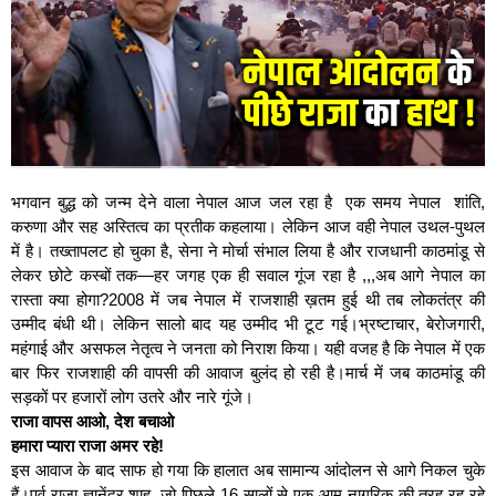
भगवान बुद्ध को जन्म देने वाला नेपाल आज जल रहा है एक समय नेपाल शांति,
करुणा और सह अस्तित्व का प्रतीक कहलाया। लेकिन आज वही नेपाल उथल-पुथल
में है। तख्तापलट हो चुका है, सेना ने मोर्चा संभाल लिया है और राजधानी काठमांडू से
लेकर छोटे कस्बों तक—हर जगह एक ही सवाल गूंज रहा है ,,,अब आगे नेपाल का
रास्ता क्या होगा?2008 में जब नेपाल में राजशाही ख़तम हुई थी तब लोकतंत्र की
उम्मीद बंधी थी। लेकिन सालो बाद यह उम्मीद भी टूट गई।भ्रष्टाचार, बेरोजगारी,
महंगाई और असफल नेतृत्व ने जनता को निराश किया। यही वजह है कि नेपाल में एक
बार फिर राजशाही की वापसी की आवाज बुलंद हो रही है।मार्च में जब काठमांडू की
सड़कों पर हजारों लोग उतरे और नारे गूंजे।
राजा वापस आओ, देश बचाओ
हमारा प्यारा राजा अमर रहे!
इस आवाज के बाद साफ हो गया कि हालात अब सामान्य आंदोलन से आगे निकल चुके
हैं।पूर्व राजा ज्ञानेंद्र शाह ,जो पिछले 16 सालों से एक आम नागरिक की तरह रह रहे