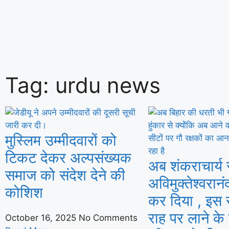
हरियाणा में जल जीवन मिशन 2.0 का और बेहतर 
Tag: urdu news
कार्यान्वयनः केंद्रीय मंत्री सीआर पाटिल
मुस्लिम उम्मीदवारों को
टिकट देकर अल्पसंख्यक
अब शंकराचार्य स
समाज को संदेश देने की
अविमुक्तेश्वरान
कोशिश
कर दिया , इस
राह पर लाने क
October 16, 2025
No Comments