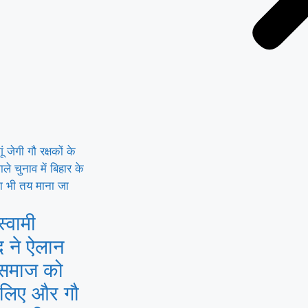
तरीके से हो
्वामी
ंद ने ऐलान
 समाज को
े लिए और गौ