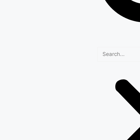
िजिजू की टिप्पणी,