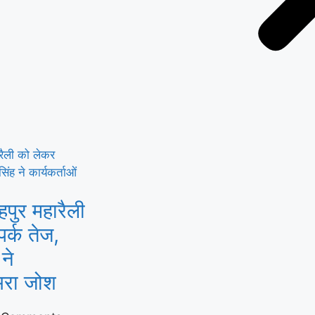
खते हुए उद्योग
ा बढ़ावा
पुर महारैली
र्क तेज,
ने
ं भरा जोश