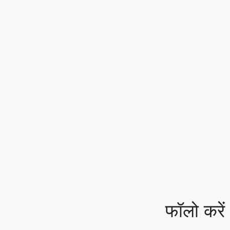
तरीके से हो
फॉलो करें