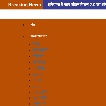
Breaking News
हरियाणा में जल जीवन मिशन 2.0 का और बे
हम सबकी सामूहिक जिम्मेदारी: नायब सिंह सै
डूइंग बिज़नेस’ को मिलेगा बढ़ावा
बा
होम
विवाद: राहुल गांधी ने तोड़ी चुप्पी, झारख
राज्य समाचार
संभालने के लिए सड़कों पर उतरी पुलिस, लो
बिहार
उत्तर प्रदेश
हरियाणा
उत्तराखंड
एनसीआर
चंडीगढ़
दिल्ली
पंजाब
आंधप्रदेश
मध्य प्रदेश
राजस्थान