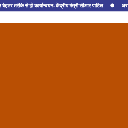
हतर तरीके से हो कार्यान्वयनः केंद्रीय मंत्री सीआर पाटिल
अरा
नी
सुरक्षा एवं गुणवत्ता के सर्वोच्च मानकों को बनाए रखते हुए उद
रिश के मौसम में बिजली हादसों से बचाव को लेकर डीएचबीवीएन की विशेष 
ंड सरकार समेत सभी सरकारों को दी सलाह
गुरुग्राम में मूसलाधार बा
गों से की सहयोग की अपील