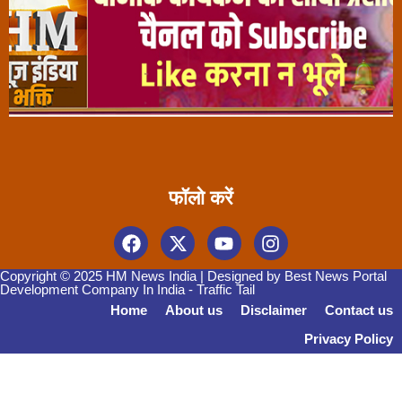
फॉलो करें
Copyright © 2025 HM News India | Designed by
Best News Portal
Development Company In India
-
Traffic Tail
Home
About us
Disclaimer
Contact us
Privacy Policy