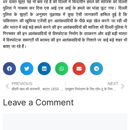
धर दावत सूत्र यह भी बता रहे हैं की दिल्ली में फिदायीन हमले की साजिश को दिल्ली
पुलिस ने नाकाम कर दिया एस आई एस आई के हमले का भांडा फूट गया। दिल्ली
पुलिस के सूत्रों के अनुसार पूछताछ में कुछ ऐसी जानकारी हासिल हुई है कि
पाकिस्तान की खुफिया एजेंसी इन आतंकवादियों के पीछे बड़ा खेल करने जा रही थी
और भारत में कई बड़े हमले करने की इन आतंकवादियों की साजिश थी दिल्ली पुलिस ने
गिरफ्तार की इन आतंकवादियों से विस्फोटक निर्माण के उपकरण और बड़ी बड़ी मात्रा
में विस्फोटक सामग्री भी बरामद की इन आतंकवादियों के निशाने पर कई बड़े शहर भी
बताए जा रहे हैं।
PREVIOUS
NEXT
डीएपी खाद की मारामारी, कट्टा 1650 से 1800 रूपये में खाद व्यापारी बेचकर किसानों की मजबूरी का फायदा दमगज्जे मारकर किसानों को ठगने की बजाय दक्षिणी हरियाणा में पर्याप्त मात्रा में डीएपी खाद की व्यवस्था करे।
प्रदूषण नियंत्रण के लिए ग्रैप-टू के नियमों की सख्ती से पालना जरुरी – डीसी , जिला गुरुग्राम में ग्रेप- टू की पाबंदी लागू हो गई हैं
Leave a Comment