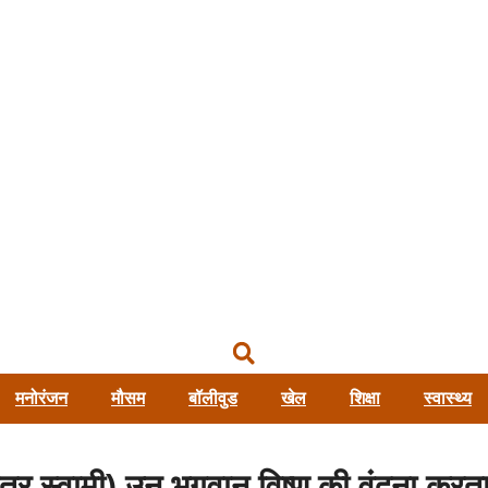
मनोरंजन
मौसम
बॉलीवुड
खेल
शिक्षा
स्वास्थ्य
 स्वामी) उन भगवान विष्णु की वंदना करता ह