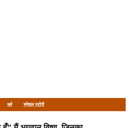
धर्म
स्पेशल स्टोरी
ूँ” मैं भगवान विष्णु ,जिनका