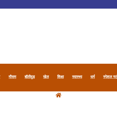
न
मौसम
बॉलीवुड
खेल
शिक्षा
स्वास्थ्य
धर्म
स्पेशल स्ट